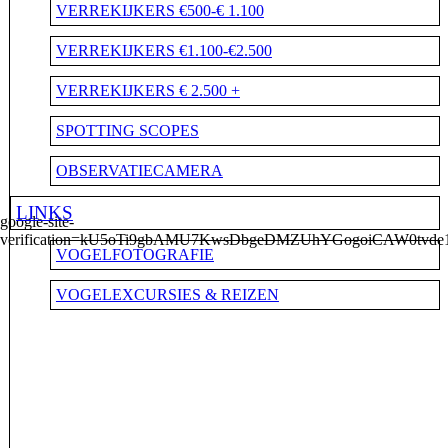
VERREKIJKERS €500-€ 1.100
VERREKIJKERS €1.100-€2.500
VERREKIJKERS € 2.500 +
SPOTTING SCOPES
OBSERVATIECAMERA
LINKS
google-site-
verification=kU5oTi9gbAMU7KwsDbgeDMZUhYGogoiCAW0tvde
VOGELFOTOGRAFIE
VOGELEXCURSIES & REIZEN