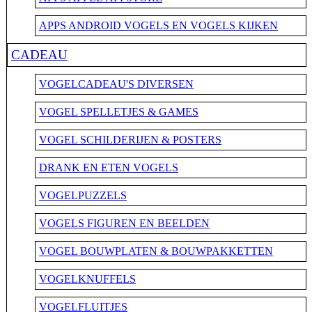
APPS ANDROID VOGELS EN VOGELS KIJKEN
CADEAU
VOGELCADEAU'S DIVERSEN
VOGEL SPELLETJES & GAMES
VOGEL SCHILDERIJEN & POSTERS
DRANK EN ETEN VOGELS
VOGELPUZZELS
VOGELS FIGUREN EN BEELDEN
VOGEL BOUWPLATEN & BOUWPAKKETTEN
VOGELKNUFFELS
VOGELFLUITJES