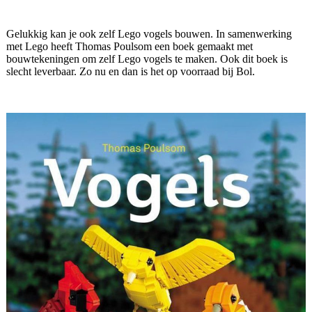
Gelukkig kan je ook zelf Lego vogels bouwen. In samenwerking
met Lego heeft Thomas Poulsom een boek gemaakt met
bouwtekeningen om zelf Lego vogels te maken. Ook dit boek is
slecht leverbaar. Zo nu en dan is het op voorraad bij Bol.