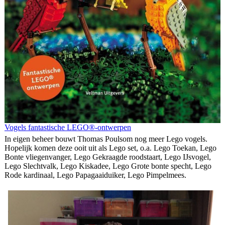
Vogels fantastische LEGO®-ontwerpen
In eigen beheer bouwt Thomas Poulsom nog meer Lego vogels.
Hopelijk komen deze ooit uit als Lego set, o.a. Lego Toekan, Lego
Bonte vliegenvanger, Lego Gekraagde roodstaart, Lego IJsvogel,
Lego Slechtvalk, Lego Kiskadee, Lego Grote bonte specht, Lego
Rode kardinaal, Lego Papagaaiduiker, Lego Pimpelmees.