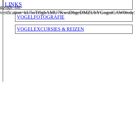
LINKS
google-site-
verification=kU5oTi9gbAMU7KwsDbgeDMZUhYGogoiCAW0tvde
VOGELFOTOGRAFIE
VOGELEXCURSIES & REIZEN