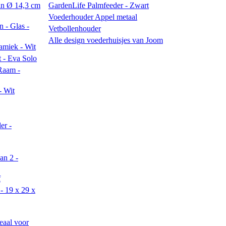
in Ø 14,3 cm
GardenLife Palmfeeder - Zwart
Voederhouder Appel metaal
n - Glas -
Vetbollenhouder
Alle design voederhuisjes van Joom
amiek - Wit
 - Eva Solo
 Raam -
- Wit
er -
an 2 -
f
- 19 x 29 x
eaal voor