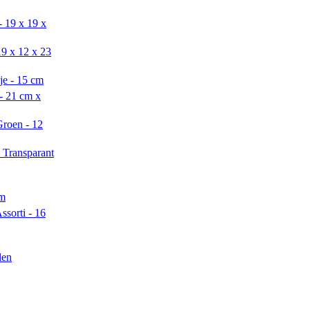
 19 x 19 x
19 x 12 x 23
je - 15 cm
- 21 cm x
Groen - 12
 Transparant
cm
ssorti - 16
len