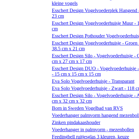
kleine vogels
Esschert Design Vogelvoederplek Hangend -
23 cm
Esschert Design Vogelvoederhuisje Muur - 
cm
Esschert Design Pothouder Vogelvoederhuis
Esschert Design Vogelvoederhuisje - Groen 
38.5 cm x 21 cm
Esschert Design Silo - Vogelvoederhuisje - 
cm x 27 cm x 17 cm
Esschert Design DUO - Vogelvoederhuisje -
- 15 cm x 15 cm x 15 cm
Eva Solo Vogelvoederhuisje - Transparant
Eva Solo Vogelvoederhuisje - Zwart - 118 
Esschert Design Silo - Vogelvoederhuisje - A
cm x 32 cm x 32 cm
Born in Sweden Vogelbad van RVS
Voederhanger palmvorm hangend mezenbol
Zinken pindakaashouder
Voederhanger in palmvorm - mezenbollen
Feedingbell ruitjesglas 3 kleuren, keuze