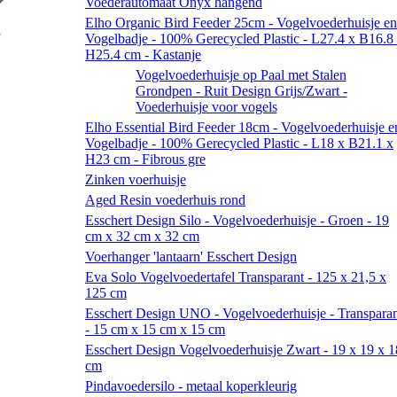
Voederautomaat Onyx hangend
Elho Organic Bird Feeder 25cm - Vogelvoederhuisje en
Vogelbadje - 100% Gerecycled Plastic - L27.4 x B16.8
H25.4 cm - Kastanje
Vogelvoederhuisje op Paal met Stalen
Grondpen - Ruit Design Grijs/Zwart -
Voederhuisje voor vogels
Elho Essential Bird Feeder 18cm - Vogelvoederhuisje e
Vogelbadje - 100% Gerecycled Plastic - L18 x B21.1 x
H23 cm - Fibrous gre
Zinken voerhuisje
Aged Resin voederhuis rond
Esschert Design Silo - Vogelvoederhuisje - Groen - 19
cm x 32 cm x 32 cm
Voerhanger 'lantaarn' Esschert Design
Eva Solo Vogelvoedertafel Transparant - 125 x 21,5 x
125 cm
Esschert Design UNO - Vogelvoederhuisje - Transpara
- 15 cm x 15 cm x 15 cm
Esschert Design Vogelvoederhuisje Zwart - 19 x 19 x 1
cm
Pindavoedersilo - metaal koperkleurig