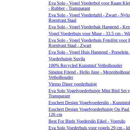
Eva Solo - Vogel Voederbol voor Raam Kle
- Rubber - Transparant
Eva Solo - Vogel Voedertafel - Zwart - Nylo
Roestvast Staal
Eva Solo - Vogel Voederbak Hangend - Ker
Vogel Voederbuis voor Muur - 33.5 cm - Wit
Eva Solo - Vogel Voederhuis Fotolijst voor
Roestvast Staal - Zwart
Eva Solo - Vogel Huis Hangend - Porselein 
Voederhuisje Suvila
100% Recycled Kunststof Vetbolhouder
Singing Friend - Hello June - Mezenbolhoud
Vetbolhouder
Vierno Diner voederhuisje
Eva Solo Vogelvoederhuisje Mini Bird Set v
Transparant
Esschert Design Vogelvoedersilo - Kunststo
Esschert Design Vogelvoederhuisje Op Paal 
126 cm
Best For Birds Voedersilo Eikel - Voersilo
Eva Solo Voederbuis voor vogels 29 cm - Id