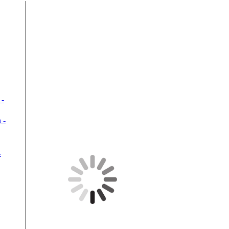
 -
 -
-