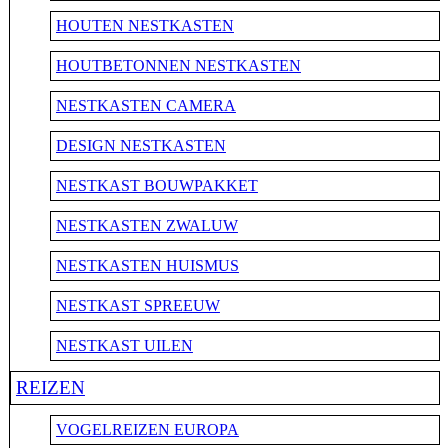
HOUTEN NESTKASTEN
HOUTBETONNEN NESTKASTEN
NESTKASTEN CAMERA
DESIGN NESTKASTEN
NESTKAST BOUWPAKKET
NESTKASTEN ZWALUW
NESTKASTEN HUISMUS
NESTKAST SPREEUW
NESTKAST UILEN
REIZEN
VOGELREIZEN EUROPA