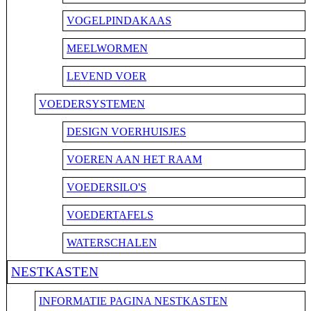
VOGELPINDAKAAS
MEELWORMEN
LEVEND VOER
VOEDERSYSTEMEN
DESIGN VOERHUISJES
VOEREN AAN HET RAAM
VOEDERSILO'S
VOEDERTAFELS
WATERSCHALEN
NESTKASTEN
INFORMATIE PAGINA NESTKASTEN