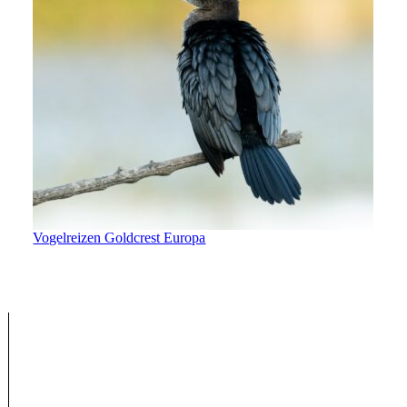
Vogelreizen Goldcrest Europa