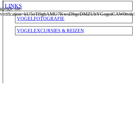
LINKS
google-site-
verification=kU5oTi9gbAMU7KwsDbgeDMZUhYGogoiCAW0tvde
VOGELFOTOGRAFIE
VOGELEXCURSIES & REIZEN