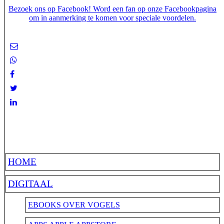
Bezoek ons op Facebook! Word een fan op onze Facebookpagina
om in aanmerking te komen voor speciale voordelen.
HOME
DIGITAAL
EBOOKS OVER VOGELS