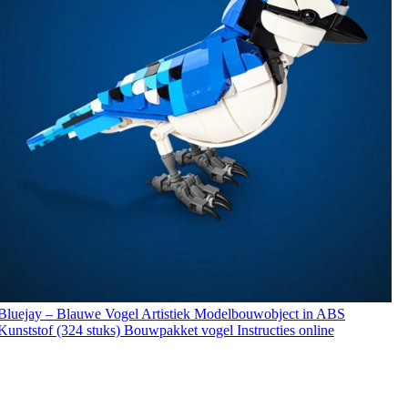
Bluejay – Blauwe Vogel Artistiek Modelbouwobject in ABS
Kunststof (324 stuks) Bouwpakket vogel Instructies online