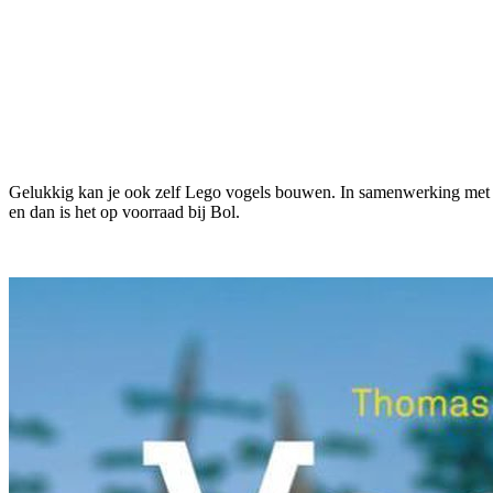
Gelukkig kan je ook zelf Lego vogels bouwen. In samenwerking met 
en dan is het op voorraad bij Bol.