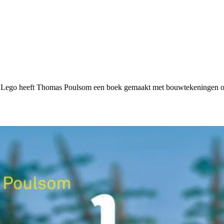
Lego heeft Thomas Poulsom een boek gemaakt met bouwtekeningen om z